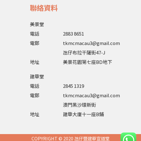
聯絡資料
美景堂
電話
2883 8651
電郵
tkmcmacau3@gmail.com
氹仔布拉干薩街47-J
地址
美景花園第七座BD地下
建華堂
電話
2845 1319
電郵
tkmcmacau3@gmail.com
澳門黑沙環新街
地址
建華大廈十一座B鋪
COPYRIGHT © 2020 氹仔暨建華宣道堂