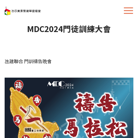
MDC2024門徒訓練大會
氹建聯合 門訓禱告晩會