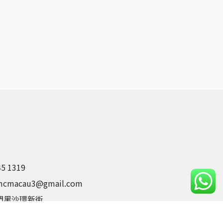
45 1319
mcmacau3@gmail.com
門黑沙環新街
華大廈十一座B鋪