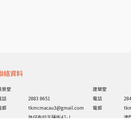
聯絡資料
美景堂
建華堂
電話
2883 8651
電話
28
電郵
tkmcmacau3@gmail.com
電郵
tk
氹仔布拉干薩街47-J
澳
地址
美景花園第七座BD地下
地址
建