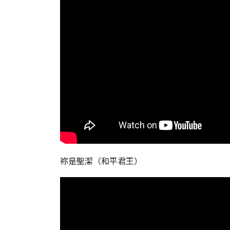
祢是聖潔（和平君王）