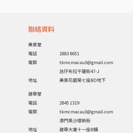
聯絡資料
美景堂
電話
2883 8651
電郵
tkmcmacau3@gmail.com
氹仔布拉干薩街47-J
地址
美景花園第七座BD地下
建華堂
電話
2845 1319
電郵
tkmcmacau3@gmail.com
澳門黑沙環新街
地址
建華大廈十一座B鋪