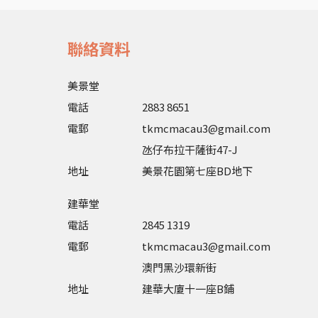
聯絡資料
美景堂
電話
2883 8651
電郵
tkmcmacau3@gmail.com
氹仔布拉干薩街47-J
地址
美景花園第七座BD地下
建華堂
電話
2845 1319
電郵
tkmcmacau3@gmail.com
澳門黑沙環新街
地址
建華大廈十一座B鋪