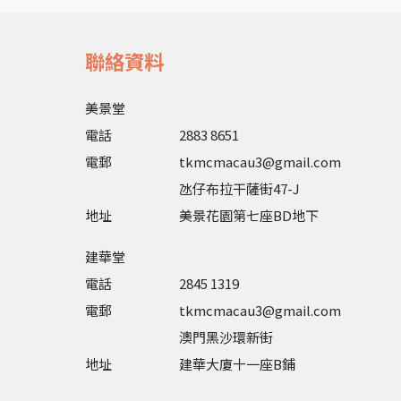
聯絡資料
美景堂
電話
2883 8651
電郵
tkmcmacau3@gmail.com
氹仔布拉干薩街47-J
地址
美景花園第七座BD地下
建華堂
電話
2845 1319
電郵
tkmcmacau3@gmail.com
澳門黑沙環新街
地址
建華大廈十一座B鋪