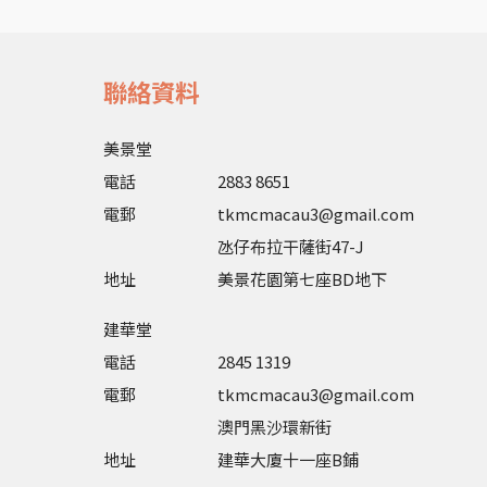
聯絡資料
美景堂
電話
2883 8651
電郵
tkmcmacau3@gmail.com
氹仔布拉干薩街47-J
地址
美景花園第七座BD地下
建華堂
電話
2845 1319
電郵
tkmcmacau3@gmail.com
澳門黑沙環新街
地址
建華大廈十一座B鋪