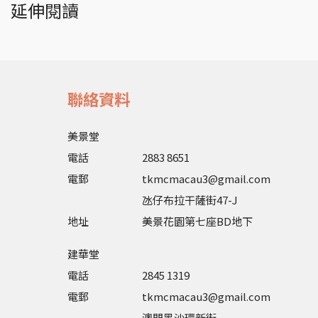
延伸閱讀
聯絡資料
美景堂
電話
2883 8651
電郵
tkmcmacau3@gmail.com
氹仔布拉干薩街47-J
地址
美景花園第七座BD地下
建華堂
電話
2845 1319
電郵
tkmcmacau3@gmail.com
澳門黑沙環新街