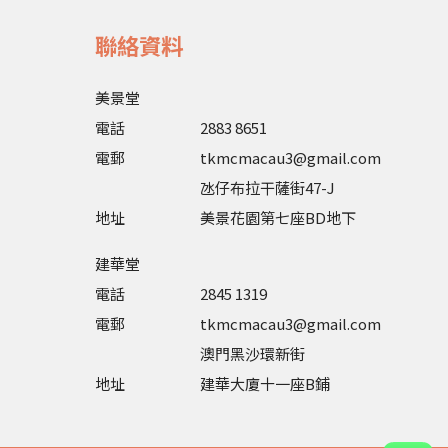
聯絡資料
美景堂
電話
2883 8651
電郵
tkmcmacau3@gmail.com
氹仔布拉干薩街47-J
地址
美景花園第七座BD地下
建華堂
電話
2845 1319
電郵
tkmcmacau3@gmail.com
澳門黑沙環新街
地址
建華大廈十一座B鋪