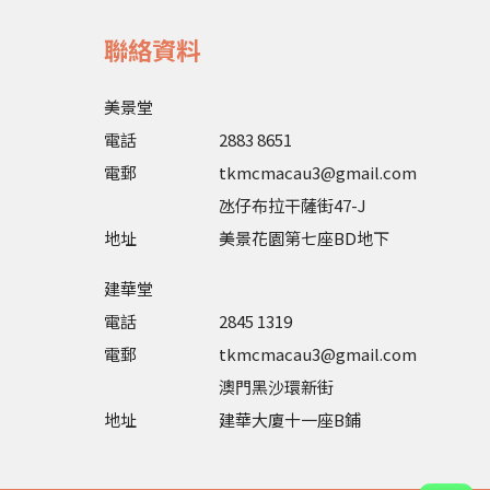
聯絡資料
美景堂
電話
2883 8651
電郵
tkmcmacau3@gmail.com
氹仔布拉干薩街47-J
地址
美景花園第七座BD地下
建華堂
電話
2845 1319
電郵
tkmcmacau3@gmail.com
澳門黑沙環新街
地址
建華大廈十一座B鋪