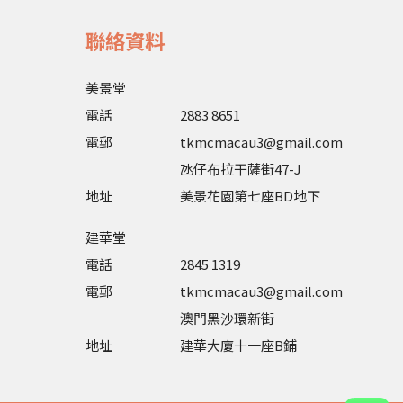
聯絡資料
美景堂
電話
2883 8651
電郵
tkmcmacau3@gmail.com
氹仔布拉干薩街47-J
地址
美景花園第七座BD地下
建華堂
電話
2845 1319
電郵
tkmcmacau3@gmail.com
澳門黑沙環新街
地址
建華大廈十一座B鋪